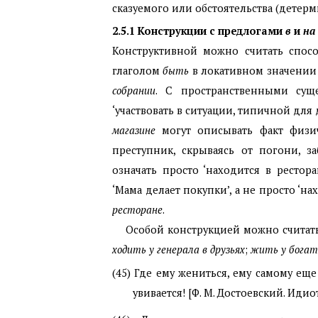
сказуемого или обстоятельства (детерм
2.5.1
Конструкции с предлогами
в
и
на
Конструктивной можно считать спос
глаголом
быть
в локативном значении
собрании
. С пространственными суще
‘участвовать в ситуации, типичной для
магазине
могут описывать факт физич
преступник, скрываясь от погони, 
означать просто ‘находится в ресто
‘Мама делает покупки’, а не просто ‘нах
ресторане
.
Особой конструкцией можно считать
ходить у генерала в друзьях
;
жить у богат
(45)
Где ему жениться, ему самому еще
увивается! [Ф. М. Достоевский. Идиот