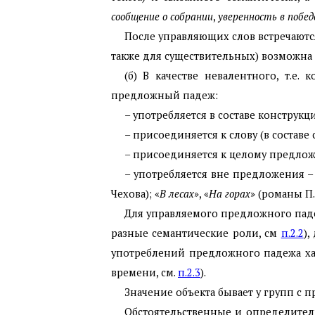
сообщение о собрании
,
уверенность в побед
После управляющих слов встречают
также для существительных) возможна
(б) В качестве невалентного, т.е.
предложный падеж:
– употребляется в составе конструкц
– присоединяется к слову (в составе
– присоединяется к целому предлож
– употребляется вне предложения – в
Чехова); «
В лесах
», «
На горах
» (романы П.
Для управляемого предложного паде
разные семантические роли, см
п.2.2
)
употреблений предложного падежа хар
времени, см.
п.2.3
).
Значение объекта бывает у групп с 
Обстоятельственные и определите