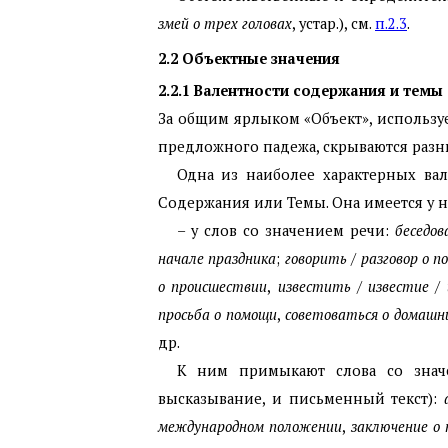
змей о трех головах
, устар.), см.
п.2.3
.
2.2
Объектные значения
2.2.1
Валентности содержания и темы
За общим ярлыком «Объект», использ
предложного падежа, скрываются раз
Одна из наиболее характерных ва
Содержания или Темы. Она имеется у н
– у слов со значением речи:
беседо
начале праздника
;
говорить
/
разговор о по
о происшествии
,
известить
/
известие
/
просьба о помощи
,
советоваться о домашни
др.
К ним примыкают слова со значе
высказывание, и письменный текст):
международном положении
,
заключение о 