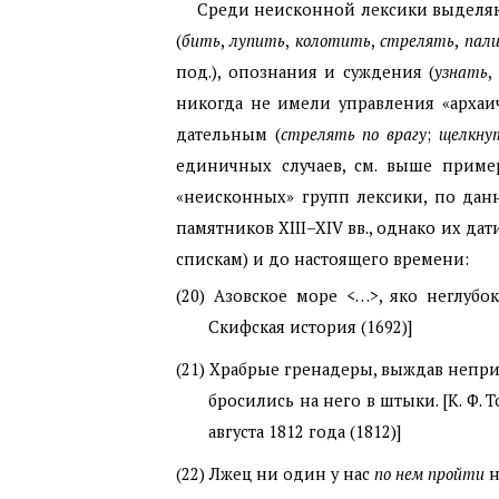
Среди неисконной лексики выделяю
(
бить
,
лупить
,
колотить
,
стрелять
,
пали
под.), опознания и суждения (
узнать
,
никогда не имели управления «архаи
дательным (
стрелять по врагу
;
щелкнут
единичных случаев, см. выше прим
«неисконных» групп лексики, по дан
памятников
XIII
–
XIV
вв., однако их да
спискам) и до настоящего времени:
(20)
Азовское море <…>, яко неглуб
Скифская история (1692)]
(21)
Храбрые гренадеры, выждав непри
бросились на него в штыки. [К. Ф.
августа 1812 года (1812)]
(22)
Лжец ни один у нас
по нем пройти
н