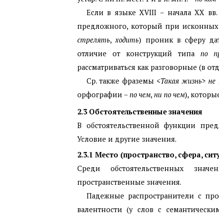
Если в языке
XVIII
– начала
XX
вв
предложного, который при исконных 
стрелять
,
ходить
) проник в сферу да
отличие от конструкций типа
по п
рассматриваться как разговорные (в от
Ср. также фраземы <
Такая жизнь
>
не
орфографии –
по чем
,
ни по чем
), котор
2.3
Обстоятельственные значения
В обстоятельственной функции пред
Условие и другие значения.
2.3.1
Место (пространство, сфера, сит
Среди обстоятельственных знач
пространственные значения.
Падежные распространители с про
валентности (у слов с семантически