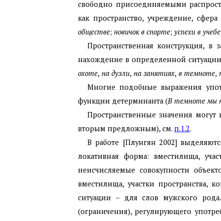
свободно присоединяемыми распрост
как пространство, учреждение, сфера 
обществе
;
новичок в спорте
;
успехи в учебе
Пространственная конструкция, в 
нахождение в определенной ситуации
охоте
,
на дуэли
,
на занятиях
,
в темноте
,
Многие подобные выражения употр
функции детерминанта (
В темноте мы 
Пространственные значения могут 
вторым предложным), см.
п.1.2
.
В работе [Плунгян 2002] выделяют
локативная форма: вместилища, уча
неисчисляемые совокупности объекто
вместилища, участки пространства, к
ситуации – для слов мужского рода
(ограничения), регулирующего употре