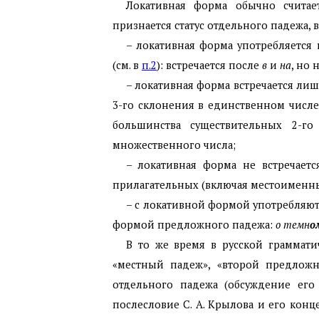
Локативная форма обычно счита
признается статус отдельного падежа,
– локативная форма употребляетс
(см. в
п.2
): встречается после
в
и
на
, но 
– локативная форма встречается ли
3-го склонения в единственном числе,
большинства существительных 2-г
множественного числа;
– локативная форма не встречает
прилагательных (включая местоименны
– с локативной формой употребляют
формой предложного падежа:
о темн
о
В то же время в русской граммати
«местный падеж», «второй предложн
отдельного падежа (обсуждение его с
послесловие С. А. Крылова и его кон