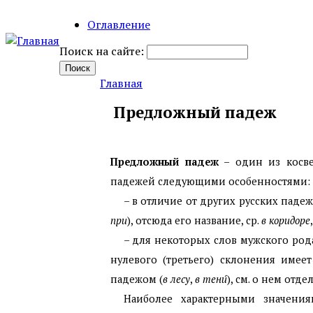
Оглавление
Поиск на сайте:
Главная
Предложный падеж
Предложный падеж
– один из кос
падежей следующими особенностями:
– в отличие от других русских падеж
при
), отсюда его название, ср.
в коридоре
– для некоторых слов мужского род
нулевого (третьего) склонения име
падежом (
в лесу
,
в тени́
), см. о нем отд
Наиболее характерными значени