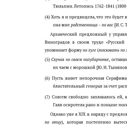
Тюльпин. Летопись 1762-1841 (1800-
(4)
Хоть я и предвидела, что это будет
она мне
родственница
–
по
вас
[И. С.
Архаический предложный у управл
Виноградов в своем труде «Русский 
упоминает форму
по луге
(
тосковать по 
(5)
Скучая по своем полубарчонке
, остав
их чаем с морошкой [Ю. Н. Тынянов.
(6)
Пусть живет непорочная Серафим
блистательный генерал за счет распу
(7)
Совсем свободно заплакалось ей, 
Галя осиротела рано и поныне
тос
Однако уже в
XIX
в. наряду с предло
по отцу
), которая постепенно выте