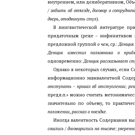
внутреннем, или делиберативном, Объек
/
забыть об отъезде
,
договор о сотруднич
дверь
,
отодвинуть стул
).
В лингвистической литературе пр
придаточным (реже – инфинитивом 
предложной группой
о чем
, ср.:
Денщик 
Денщик известил полковника о приб
одновременно:
Денщик рассказывает ст
Однако в некоторых случаях, если 
информационно эквивалентной Сод
отступать
–
приказ об отступлении
;
ре
предл.п.» можно считать метонимиче
значительно по объему, то практич
положении
,
рассказ о поездке
.
Иногда валентность Содержания вы
сошлись
/
договорились на тысяче
;
уверенно