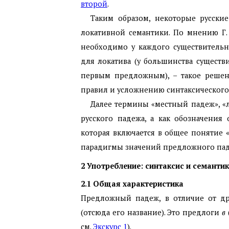
второй
.
Таким образом, некоторые русск
локативной семантики. По мнению Г. 
необходимо у каждого существительн
для локатива (у большинства существ
первым предложным), – такое решен
правил и усложнению синтаксического
Далее термины «местный падеж», «л
русского падежа, а как обозначения
которая включается в общее понятие
парадигмы значений предложного паде
2
Употребление: синтаксис и семанти
2.1
Общая характеристика
Предложный падеж, в отличие от дру
(отсюда его название). Это предлоги
в
см.
Экскурс 1
).