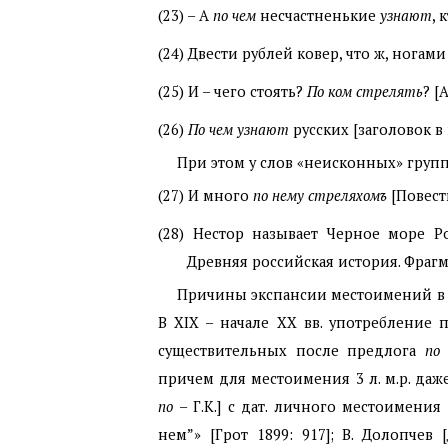
(23)
– А
по чем
несчастненькие
узнают
, 
(24)
Двести рублей ковер, что ж, ногам
(25)
И – чего стоять?
По ком стрелять
? [
(26)
По чем узнают
русских [заголовок в
При этом у слов «неисконных» груп
(27)
И много
по нему стреляхомъ
[Повест
(28)
Нестор называет Черное море Р
Древняя российская история. Фрагм
Причины экспансии местоимений в 
В
XIX
– начале
XX
вв. употребление 
существительных после предлога
по
причем для местоимения 3 л. м.р. даж
по
– Г.К.] с дат. личного местоимения 
нем”» [Грот 1899: 917]; В. Долопчев