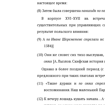
настоящее время:
(8)
Затем была совершена
панихида по п
В корпусе
XVI
–
XVII
вв. встре
существительных при управляющих сл
результат польского влияния:
(9)
А
по Иване Шереметеве стреляли
ис 
1584)]
(10)
Они же словес сих тихо выслушав,
своих
[А. Лызлов. Скифская история (
Однако в более поздний период (с
предложного при таких глаголах встреч
(11)
«Такие дураки и
по своих стре
воспоминания. Наш маленький Париж
(12)
К вечеру лошадь кушать начала… А 