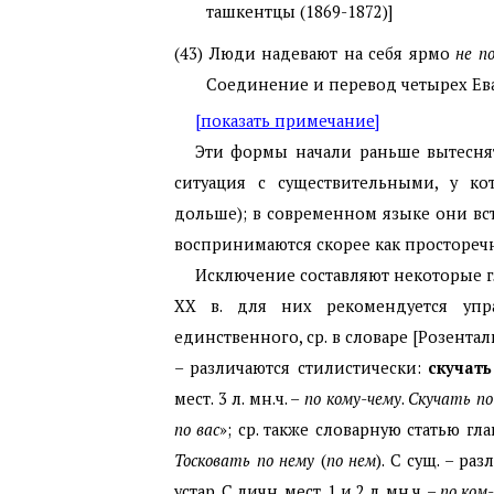
ташкентцы (1869-1872)]
(43)
Люди надевают на себя ярмо
не п
Соединение и перевод четырех Ева
[показать примечание]
Эти формы начали раньше вытесня
ситуация с существительными, у к
дольше); в современном языке они вс
воспринимаются скорее как простореч
Исключение составляют некоторые г
XX
в. для них рекомендуется упр
единственного, ср. в словаре [Розентал
– различаются стилистически:
скучать
мест. 3 л. мн.ч. –
по кому-чему
.
Скучать по
по вас
»; ср. также словарную статью гл
Тосковать по нему
(
по нем
). С сущ. – ра
устар. С личн. мест. 1 и 2 л. мн.ч. –
по ком