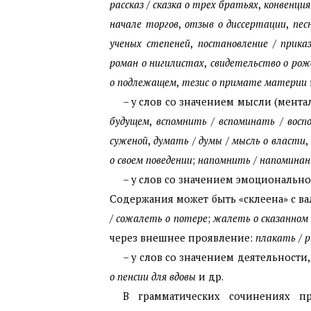
рассказ
/
сказка о трех братьях
,
конвенция
начале торгов
,
отзыв о диссертации
,
песн
ученых степеней
,
постановление
/
приказ
роман о нигилистах
,
свидетельство о рож
о подлежащем
,
тезис о примате материи
– у слов со значением мысли (мента
будущем
,
вспомнить
/
вспоминать
/
воспо
суженой
,
думать
/
думы
/
мысль о власти
,
о своем поведении
;
напомнить
/
напоминани
– у слов со значением эмоционально
Содержания может быть «склеена» с в
/
сожалеть о потере
;
жалеть о сказанном
через внешнее проявление:
плакать
/
р
– у слов со значением деятельност
о пенсии для вдовы
и др.
В грамматических сочинениях п