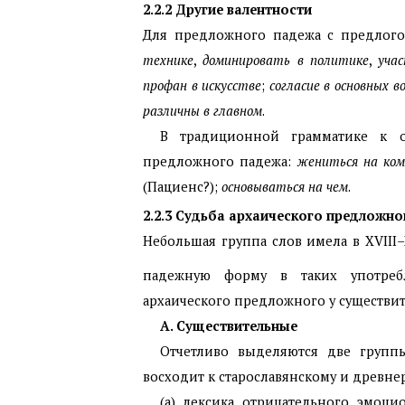
2.2.2
Другие валентности
Для предложного падежа с предлого
технике
,
доминировать в политике
,
уча
профан в искусстве
;
согласие в основных в
различны
в главном
.
В традиционной грамматике к о
предложного падежа:
жениться на ком
(Пациенс?);
основываться на
чем
.
2.2.3
Судьба архаического предложно
Небольшая группа слов имела в
XVIII
–
падежную форму в таких употреб
архаического предложного у существи
А. Существительные
Отчетливо выделяются две групп
восходит к старославянскому и древне
(а) лексика отрицательного эмоци