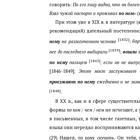
говорить:
По его лицу видно, что он болен
Взял чужой паспорт и проживал
по нем
» 
При этом уже в
XIX
в. в литературе
рекомендаций) дательный постепенно 
[1832]
нему
на раззолоченном челноке
;
бар
[1839]
нее до последнего выбирали
;
вошли
в
[1845]
по
нему
пальцем
;
если он не выпу
[1846-1849];
Этот мост заслуживает о
проезжают
по
нему
ежедневно и не зам
[1848]
.
В
XX
в., как и в сфере существите
формы
по ком
/
чем
/
нем
не исчезают, а
в письменных, в том числе газетных, 
языка они нередко воспринимаются как в
(29)
Нашел,
по кому скучать.
Он тебя, 