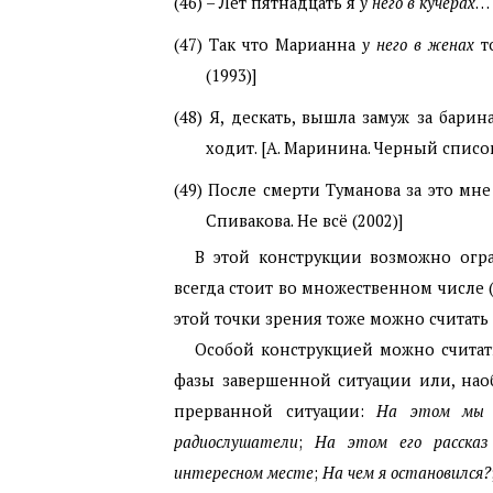
(46)
– Лет пятнадцать я
у него в кучерах
… 
(47)
Так что Марианна
у него в женах
то
(1993)]
(48)
Я, дескать, вышла замуж за барин
ходит. [А. Маринина. Черный список
(49)
После смерти Туманова за это мне
Спивакова. Не всё (2002)]
В этой конструкции возможно огр
всегда стоит во множественном числе 
этой точки зрения тоже можно считать
Особой конструкцией можно счита
фазы завершенной ситуации или, нао
прерванной ситуации:
На этом мы 
радиослушатели
;
На этом его рассказ
интересном месте
;
На чем я остановился?