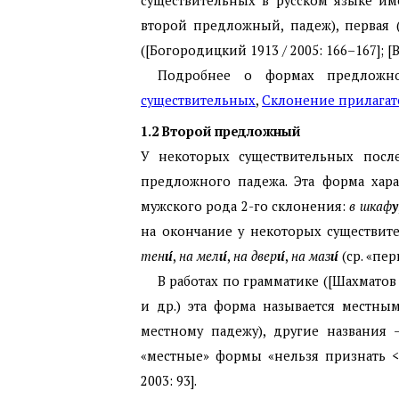
существительных в русском языке им
второй предложный, падеж), первая 
([Богородицкий 1913 / 2005: 166–167]; [
Подробнее о формах предложн
существительных
,
Склонение прилага
1.2
Второй предложный
У некоторых существительных пос
предложного падежа. Эта форма хар
мужского рода 2-го склонения:
в шкаф
у
на окончание у некоторых существит
тен
и́
,
на мел
и́
,
на двер
и́
,
на маз
и́
(ср. «п
В работах по грамматике ([Шахматов 19
и др.) эта форма называется местны
местному падежу), другие названия 
«местные» формы «нельзя признать <
2003: 93].