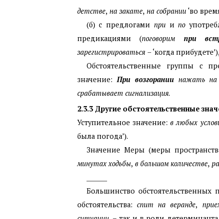
детстве
,
на закате
,
на собрании
‘во врем
(б) с предлогами
при
и
по
употреб
предикациями (
поговорим
при вст
зарегистрироваться
– ‘когда прибудете’)
Обстоятельственные группы с п
значение:
При возгорании
нажать на 
срабатывает сигнализация
.
2.3.3
Другие обстоятельственные знач
Уступительное значение:
в любых услов
была погода’).
Значение Меры (меры пространства
минутах ходьбы
,
в большом количестве
,
ра
_______
Большинство обстоятельственных 
обстоятельства:
спит на веранде
,
приех
ситуации
, – так и в роли детерминан