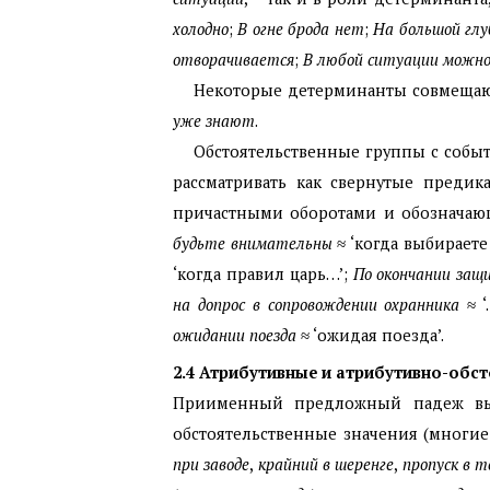
холодно
;
В огне брода нет
;
На большой глу
отворачивается
;
В любой ситуации можно
Некоторые детерминанты совмещают
уже знают
.
Обстоятельственные группы с соб
рассматривать как свернутые преди
причастными оборотами и обозначающ
будьте
внимательны
≈ ‘когда выбираете
‘когда правил царь…’;
По окончании защ
на допрос в сопровождении охранника
≈ ‘
ожидании поезда
≈ ‘ожидая поезда’.
2.4
Атрибутивные и атрибутивно-обс
Приименный предложный падеж выр
обстоятельственные значения (многие
при заводе
,
крайний в шеренге
,
пропуск в т