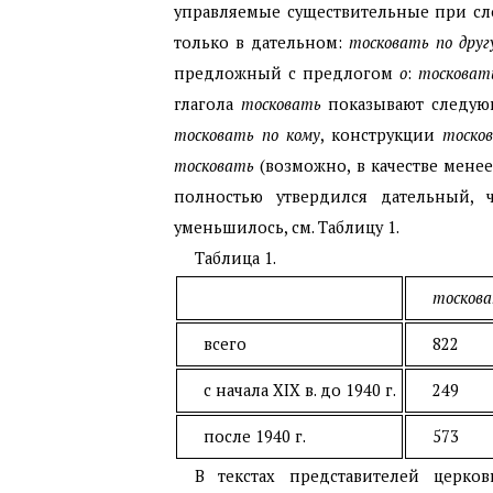
управляемые существительные при сло
только в дательном:
тосковать по
друг
предложный с предлогом
о
:
тосковат
глагола
тосковать
показывают следую
тосковать по кому
, конструкции
тоско
тосковать
(возможно, в качестве менее
полностью утвердился дательный,
уменьшилось, см. Таблицу 1.
Таблица 1.
тоскова
всего
822
с начала
XIX
в. до 1940 г.
249
после 1940 г.
573
В текстах представителей церко