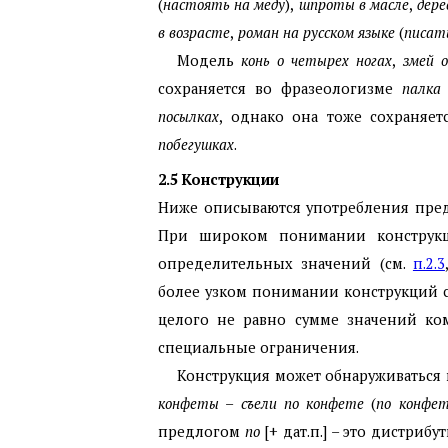
(
настоять на меду
),
шпроты в масле
,
дерев
в возрасте
,
роман на русском языке
(
писать
Модель
конь о четырех ногах
,
змей о
сохраняется во фразеологизме
палка 
посылках
, однако она тоже сохраняе
побегушках
.
2.5
Конструкции
Ниже описываются употребления пре
При широком понимании конструкц
определительных значений (см.
п.2.3
более узком понимании конструкций с
целого не равно сумме значений ко
специальные ограничения.
Конструкция может обнаруживаться 
конфеты
–
съели по конфете
(
по конфе
предлогом
по
[+ дат.п.] – это дистриб