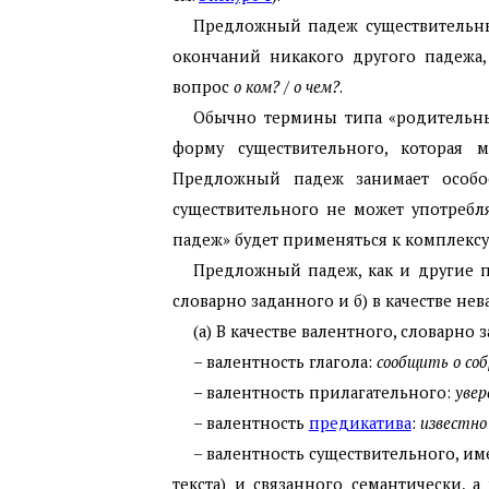
Предложный падеж существительны
окончаний никакого другого падежа,
вопрос
о ком?
/
о чем?
.
Обычно термины типа «родительны
форму существительного, которая 
Предложный падеж занимает особое
существительного не может употребл
падеж» будет применяться к комплекс
Предложный падеж, как и другие 
словарно заданного и б) в качестве н
(а) В качестве валентного, словарн
– валентность глагола:
сообщить о со
– валентность прилагательного:
увер
– валентность
предикатива
:
известно
– валентность существительного, им
текста) и связанного семантически, 