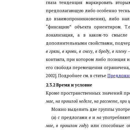
глаза тенденция маркировать втор
предполагающую либо особенно тесны
до взаимопроникновения), либо на
“фиксацию” объекта ориентиром. Т.
локализация, а в каком-то смысле
дополнительными свойствами, подчер
в грязи
,
в крови
,
в снегу
,
в бреду
,
в плену
–
контакта, при котором либо позиция 
его свобода перемещения ограничена,
2002]. Подробнее см. в статье
Предложн
2.3.2
Время и условие
Кроме пространственных значений пр
мае
,
на прошлой неделе
,
на рассвете
,
при 
Можно выделить две группы употре
(а) с предлогами
в
и
на
употребляют
мае
,
в прошлом году
) или способные о