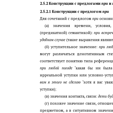
2.5.2
Конструкции с предлогами
при
и
2.5.2.1
Конструкции с предлогом
при
Для сочетаний с предлогом
при
основн
(а) з
начения времени, условия,
(предикатной) семантикой):
при встре
удобном случае
(такие выражения являют
(б) уступительное значение:
при люб
могут различаться денотативным ста
соответствует понятию типа референци
при любой погоде
‘какая бы ни была п
ирреальной уступки или условно-уступ
вам я этого не сделаю
‘хотя я вас уваж
уступки);
(в) значения контакта, связи:
дети бу
(г) похожее значение связи, отнош
предметном, а в ситуативном значен