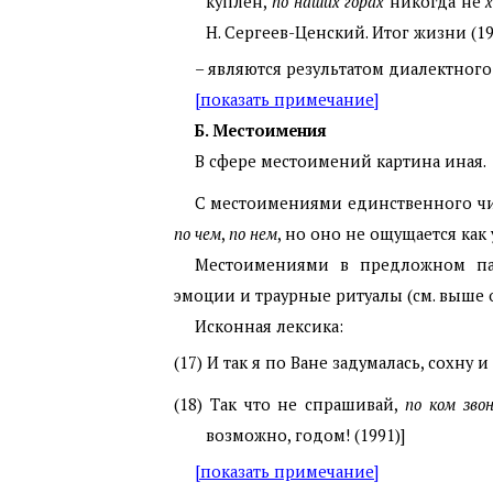
куплен,
по наших горах
никогда не
Н. Сергеев-Ценский. Итог жизни (19
– являются результатом диалектного
[показать примечание]
Б. Местоимения
В сфере местоимений картина иная.
С местоимениями единственного ч
по чем
,
по нем
, но оно не ощущается как
Местоимениями в предложном пад
эмоции и траурные ритуалы (см. выше о
Исконная лексика:
(17)
И так я по Ване задумалась, сохну и
(18)
Так что не спрашивай,
по ком зво
возможно, годом! (1991)]
[показать примечание]