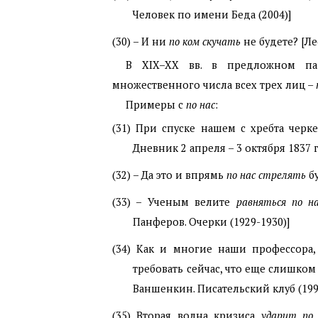
Человек по имени Беда (2004)]
(30)
– И ни
по ком скучать
не будете? [Л
В
XIX
–
XX
вв. в предложном п
множественного числа всех трех лиц –
Примеры с
по нас
:
(31)
При спуске нашем с хребта чер
Дневник 2 апреля – 3 октября 1837 г.,
(32)
– Да это и впрямь
по нас стрелять
бу
(33)
– Ученым велите
равняться
по н
Панферов. Очерки (1929-1930)]
(34)
Как и многие наши профессора,
требовать сейчас, что еще слишко
Ваншенкин. Писательский клуб (199
(35)
Вторая волна кризиса
ударит по 