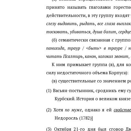
принято называть глаголами горестно
действительности, в эту группу входя
слезу выдавить
,
рыдать
,
все глаза выпла
тосковать
,
убиваться
,
душа болит
,
сердце
(б) семантически связанная с групп
панихида
,
траур
/
<
быть
>
в трауре
/
н
читать Псалтирь
,
канон
,
колокол звонит
,
К ним примыкает группа (в), для к
силу недостаточного объема Корпуса):
(в) существительные со значением ро
(1)
Васьян-постынник, сродникъ ему су
Курбский. История о великом княз
(2)
Хотя
по муже
, однако я ей
свойств
Недоросль (1782)]
(3)
Октября 21-го дня был сговор Д