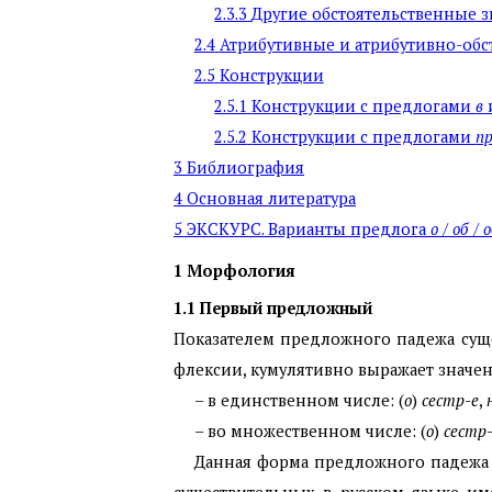
2.3.3
Другие обстоятельственные 
2.4
Атрибутивные и атрибутивно-об
2.5
Конструкции
2.5.1
Конструкции с предлогами
в
2.5.2
Конструкции с предлогами
п
3
Библиография
4
Основная литература
5
ЭКСКУРС
.
Варианты предлога
о
/
об
/
о
1
Морфология
1.1
Первый предложный
Показателем предложного падежа суще
флексии, кумулятивно выражает значен
– в единственном числе: (
о
)
сестр-е
,
– во множественном числе: (
о
)
сестр
Данная форма предложного падежа и