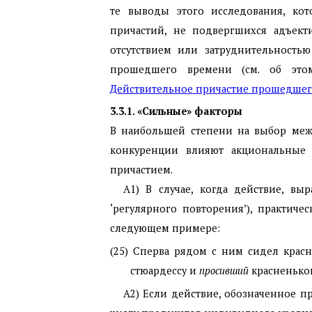
те выводы этого исследования, кот
причастий, не подвергшихся адъекти
отсутствием или затруднительност
прошедшего времени (см. об эт
Действительное причастие прошедшего
3.3.1. «Сильные» факторы
В наибольшей степени на выбор ме
конкуренции влияют акциональные 
причастием.
А1) В случае, когда действие, в
‘регулярного повторения’), практиче
следующем примере:
(25) Сперва рядом с ним сидел кра
стюардессу и
просивший
красненького
А2) Если действие, обозначенное п