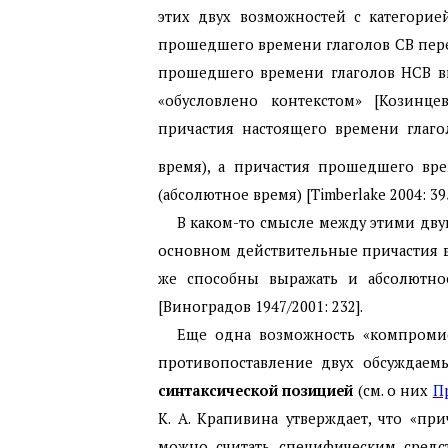
этих двух возможностей с категорией
прошедшего времени глаголов СВ пере
прошедшего времени глаголов НСВ вы
«обусловлено контекстом» [Козинцев
причастия настоящего времени глаг
время), а причастия прошедшего вр
(абсолютное время) [Timberlake 2004: 395
В каком-то смысле между этими двум
основном действительные причастия 
же способны выражать и абсолютное 
[Виноградов 1947/2001: 232].
Еще одна возможность «компромис
противопоставление двух обсуждаем
синтаксической позицией
(см. о них
П
К. А. Крапивина утверждает, что «п
можно считать специфическим средс