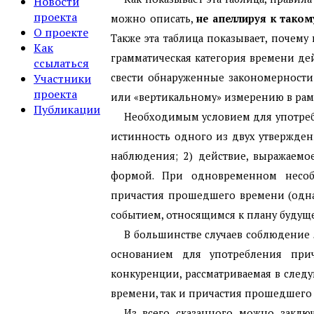
Новости
проекта
можно описать,
не апеллируя к тако
О проекте
Также эта таблица показывает, почему
Как
грамматическая категория времени д
ссылаться
Участники
свести обнаруженные закономерности 
проекта
или «вертикальному» измерению в ра
Публикации
Необходимым условием для употреб
истинность одного из двух утвержден
наблюдения; 2) действие, выражаем
формой. При одновременном несоб
причастия прошедшего времени (одна
событием, относящимся к плану будущег
В большинстве случаев соблюдение 
основанием для употребления прич
конкуренции, рассматриваемая в след
времени, так и причастия прошедшего
Из всего сказанного можно заклю