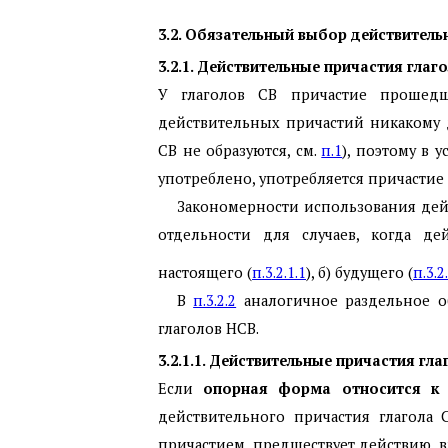
3.2. Обязательный выбор действител
3.2.1. Действительные причастия глаг
У глаголов СВ причастие прошедш
действительных причастий никакому 
СВ не образуются, см.
п.1
), поэтому в 
употреблено, употребляется причасти
Закономерности использования дейс
отдельности для случаев, когда д
настоящего (
п.3.2.1.1
), б) будущего (
п.3.2
В
п.3.2.2
аналогичное раздельное о
глаголов НСВ.
3.2.1.1. Действительные причастия г
Если
опорная форма относится к 
действительного причастия глагола 
причастием, предшествует действию, 