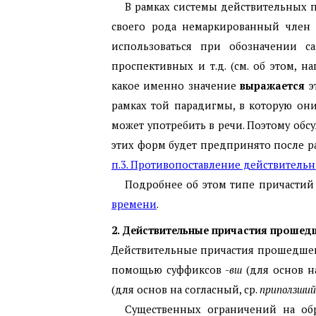
В рамках системы действительных п
своего рода немаркированный член [И
использоваться при обозначении са
проспективных и т.д. (см. об этом, на
какое именно значение
выражается
э
рамках той парадигмы, в которую он
может употребить в речи. Поэтому обс
этих форм будет предпринято после 
п.3. Противопоставление действитель
Подробнее об этом типе причастий 
времени
.
2. Действительные причастия прошед
Действительные причастия прошедшег
помощью суффиксов -
вш
(для основ н
(для основ на согласный, ср.
приползший
Существенных ограничений на об