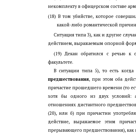
некомплекту в офицерском составе армии
(18) В том убийстве, которое соверши
какой-либо романтической причины.
Ситуация типа 3), как и другие слу
действием, выражаемым опорной форм
(19) Декан обратился с речью к 
факультете.
В ситуации типа 5), то есть когд
предшествования
, при этом оба дей
причастие прошедшего времени (то е
хотя бы одного из двух условий: а
отношениях дистантного предшествов
(20), или б) при причастии употребл
действие, выражаемое этим причас
прерывающего предшествования), как в