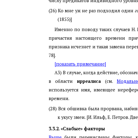
числу предикатов индивидного уровня)
(26) Ко мне уж не раз подходил один
г
(1855)]
Именно по поводу таких случаев Н. 
причастия настоящего времени при
признака исчезнет и такая замена пере
78].
[показать примечание]
А3) В случае, когда действие, обозн
в области
ирреалиса
(см.
Модальн
используется имя, имеющее нерефере
времени.
(28) Вся обшивка была прорвана, наби
к укусу змеи. [И. Ильф, Е. Петров. Дв
3.3.2. «Слабые» факторы
Выше
были перечислены факторы, к