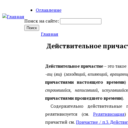
Оглавление
Поиск на сайте:
Главная
Действительное причас
Действительное причастие
– это тако
-ащ
(
ящ
) (
заходящий
,
влияющий
,
вращающ
причастиями настоящего времени
)
строившийся
,
написавший
,
испугавшийся
причастиями прошедшего времени
).
Содержательно действительные 
релятивизуется (см.
Релятивизация
)
причастий см.
Причастие / п.3. Дейст