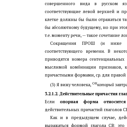
совершенного вида в русском яз
соответствующие левой верхней и пр
клетке должны бы были отражаться та
бы абсолютному будущему, но при эт
т.е. моменту речи, — такое сочетание 
Сокращения ПРОШ (и ниже НА
соответствующего времени. В неко
приводятся номера сентенциальных п
мыслимой комбинации признаков, к
причастными формами, ср. для правой 
OK
(3) Я вижу человека,
который
завтр
3.2.1.2. Действительные причастия г
Если
опорная форма относитс
действительных причастий глаголов СВ
Как и в предыдущем случае, дей
выражаться формой глагола СВ: это