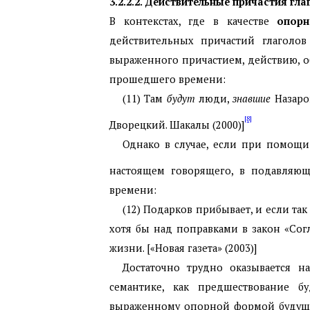
3.2.2.2. Действительные причастия г
В контекстах, где в качестве
опор
действительных причастий глаголов
выраженного причастием, действию, 
прошедшего времени:
(11) Там
будут
люди,
знавшие
Назаров
[8]
Дворецкий. Шакалы (2000)]
Однако в случае, если при помощи
настоящем говорящего, в подавляющ
времени:
(12) Подарков прибывает, и если та
хотя бы над поправками в закон «Со
жизни. [«Новая газета» (2003)]
Достаточно трудно оказывается н
семантике, как предшествование б
выраженному опорной формой будущег