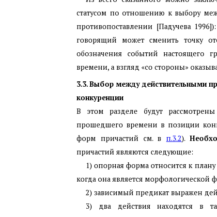
статусом по отношению к выбору меж
противопоставлении [Падучева 1996])
говорящий может сменить точку отс
обозначения событий настоящего гр
времени, а взгляд «со стороны» оказывае
3.3. Выбор между действительными п
конкуренции
В этом разделе будут рассмотрен
прошедшего времени в позиции конк
форм причастий см. в
п.3.2
).
Необх
причастий являются следующие:
1) опорная форма относится к плану
когда она является морфологической 
2) зависимый предикат выражен дей
3) два действия находятся в т