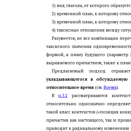
1) вид глагола, от которого образует
2) временной план, к которому отн
3) временной план, к которому отно
4) таксисные отношения между сит
Разумеется, не все комбинации пер
таксисного значения одновременност
формой, к плану будущего (параметр 
выражаемого причастием, также к плану
Предлагаемый подход отражае
укладывающегося в обсуждаемую в
относительное время
(см.
Время
).
В
п.3.2
рассматриваются контекс
относительно однозначно определяе
такой класс контекстов («позиция ко
причастия как настоящего, так и про
приводит к радикальному изменению 