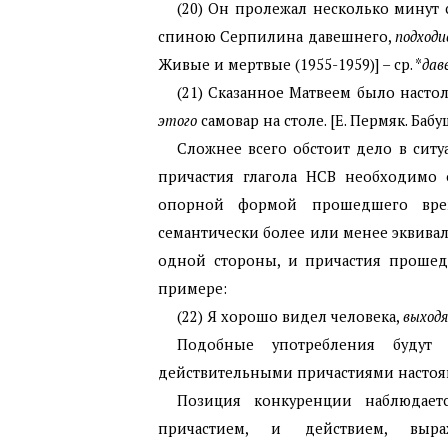
(20) Он пролежал несколько минут с
спиною Серпилина давешнего,
подходи
Живые и мертвые (1955-1959)] – ср. *
дав
(21) Сказанное Матвеем было настол
этого
самовар на столе. [Е. Пермяк. Бабу
Сложнее всего обстоит дело в ситу
причастия глагола НСВ необходимо 
опорной формой прошедшего врем
семантически более или менее эквивал
одной стороны, и причастия прошед
примере:
(22) Я хорошо видел человека,
выход
Подобные употребления будут 
действительными причастиями настоя
Позиция конкуренции наблюдает
причастием, и действием, выр