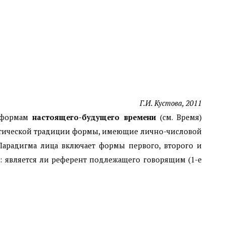
Г.И. Кустова, 2011
 формам
настоящего-будущего времени
(cм. Время)
мматической традиции формы, имеющие лично-числовой
 Парадигма лица включает формы первого, второго и
те: является ли референт подлежащего говорящим (1-е