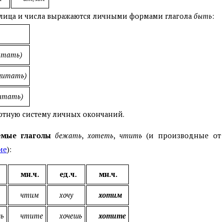
лица и числа выражаются личными формами глагола
быть
:
итать)
читать)
итать)
ртную систему личных окончаний.
емые глаголы
бежать
,
хотеть
,
чтить
(и производные от 
ие
):
мн.ч.
ед.ч.
мн.ч.
чтим
хочу
хотим
ь
чтите
хочешь
хотите