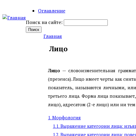
Оглавление
Поиск на сайте:
Главная
Лицо
Лицо
— словоизменительная граммати
(презенса). Лицо имеет черты как син
показатель, называются личными, ил
третьего лица. Форма лица показывает
лицо), адресатом (2-е лицо) или ни тем
1. Морфология
1.1. Выражение категории лица: изъ
1.2. Выражение категории лица: пов