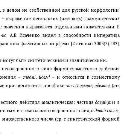
, в целом не свойственной для русской морфологии.
– выражение нескольких (или всех) грамматических
ие значения выражаются отдельными показателями. В
-ка
. А.В. Исаченко видел в способности императива
анению флективных морфем» [Исаченко 2003(2):482].
 могут быть синтетическими и аналитическими.
) несовершенного вида форма совместного действия
лонения –
споем!
,
идем!
– и относится к совместному
ме присоединяется постфикс -
те
:
споемте, идемте
. (эта
естного действия аналитическая: частица
давай
(
те
) в
четаться и с глаголами совершенного вида:
давай споем
,
 множественного числа (ср. с синтетической формой