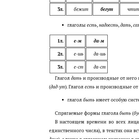
3л.
бежит
бегут
чти
глаголы
есть
,
надоесть
,
дать
,
со
1л.
е-м
да-м
2л.
е-шь
да-шь
3л.
е-ст
да-ст
Глагол
дать
и производные от него и
(
дад-ут
). Глагол
есть
и производные от н
глагол
быть
имеет особую сис
Спрягаемые формы глагола
быть
(
бу
В настоящем времени во всех лица
единственного числа), в текстах она вс