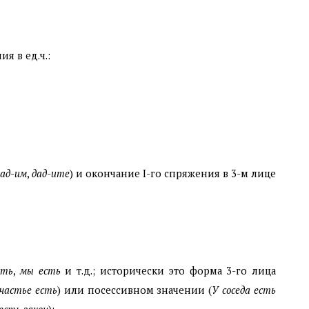
я в ед.ч.:
дад-им
,
дад-ите
) и окончание I-го спряжения в 3-м лице
сть
,
мы есть
и т.д.; исторически это форма 3-го лица
частье есть
) или посессивном значении (
У соседа есть