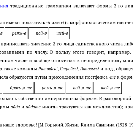
ения
традиционные грамматики включают формы 2-го лиц
ла имеют показатель -
и
или ø (с морфонологическим смягче
-ø
режь-ø
пой-ø
шей-ø
приписывать значение 2-го лица единственного числа либ
ованными по числу. В пользу этого говорит, например,
енном числе и вообще относиться к неопределенному колич
р. также команды
Равняйсь!
,
Стройсь!
,
Готовьсь!
и под., обраще
сла образуются путем присоединения постфикса -
те
к форма
ь
брось-ø-те
режь-ø-те
пой-ø-те
шей-ø-те
олько к собственно императивным формам. В разговорной 
формы
айда
и
айдате
иногда трактуются как междометия); пр
 наше здоровье! [М. Горький. Жизнь Клима Самгина. (1928-19