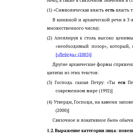
дача
), а также в связочном значении в
(1) «Символическая власть
есть
власть т
В книжной и архаической речи в 3-
множественного числа):
(2) Апеллируя к столь высоко ценимы
«необходимый позор», который, к
[«Лебедь» (2003)]
Другие архаические формы спряжен
цитатах из этих текстов:
(3) Господь сказал Петру: «Ты
еси
Пет
современном мире (1992)]
(4) Утверди, Господи, на камени запо
(2000)]
Связочное и локативное
быть
обычн
1.2. Выражение категории лица: пове