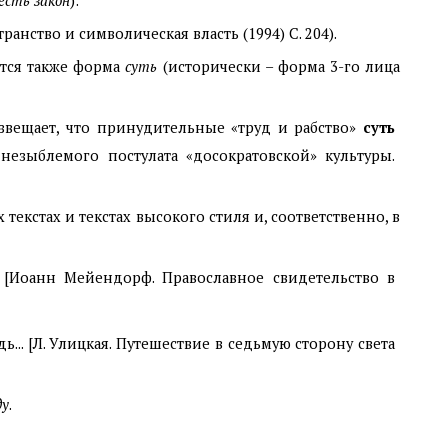
есть закон
):
нство и символическая власть (1994) С. 204).
ется также форма
суть
(исторически – форма 3-го лица
звещает, что принудительные «труд и рабство»
суть
незыблемого постулата «досократовской» культуры.
х текстах и текстах высокого стиля и, соответственно, в
 [Иоанн Мейендорф. Православное свидетельство в
ь... [Л. Улицкая. Путешествие в седьмую сторону света
ду
.