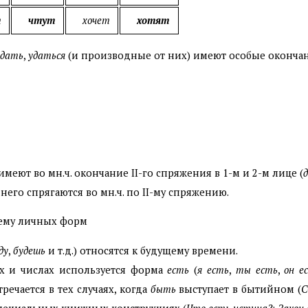
т
чтут
хочет
хотят
здать
,
удаться
(и производные от них) имеют особые окончани
меют во мн.ч. окончание II-го спряжения в 1-м и 2-м лице (
его спрягаются во мн.ч. по II-му спряжению.
тему личных форм
ду
,
будешь
и т.д.) относятся к будущему времени.
х и числах используется форма
есть
(
я есть
,
ты есть
,
он е
тречается в тех случаях, когда
быть
выступает в бытийном (
С