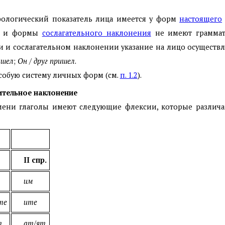
ологический показатель лица имеется у форм
настоящего
я и формы
сослагательного наклонения
не имеют граммат
 и сослагательном наклонении указание на лицо осуществл
ишел
;
Он / друг пришел
.
собую систему личных форм (см.
п. 1.2
).
вительное наклонение
ени глаголы имеют следующие флексии, которые различаю
II спр.
им
те
ите
т
ат/ят