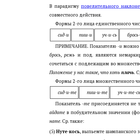
В парадигму
повелительного наклон
совместного действия.
Формы 2-го лица единственного чис
сид-и
пиш-и
уч-и-сь
брось
ПРИМЕЧАНИЕ. Показателю -
и
можно 
брось
,
режь
и под. являются немаркир
сочетаться с подлежащим во множеств
Положение у нас такое, что хоть
плачь
.
С
Формы 2-го лица множественного чи
сид-и-те
пиш-и-те
уч-и-те-с
Показатель -
те
присоединяется не т
айдате
в побудительном значении (
нате
. Ср. также:
(5)
Нуте
-
кось
, выпьемте шампанского за