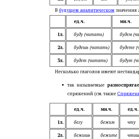
В
будущем аналитическом
значения 
ед.ч.
мн.ч.
1л.
буду (читать)
будем (ч
2л.
будешь (читать)
будете (
3л.
будет (читать)
будут (ч
Несколько глаголов имеют нестанда
так называемые
разноспряга
спряжений (см. также
Спряжен
ед.ч.
мн.ч.
ед.ч.
1л.
бегу
бежим
чту
2л.
бежишь
бежите
чтиш