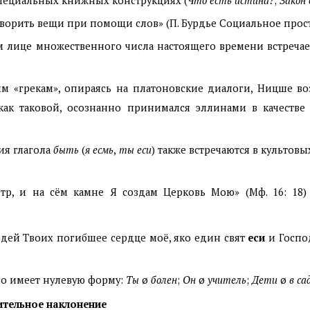
 специальных книжных конструкциях (
Что есть истина?
;
Закон 
ворить вещи при помощи слов» (П. Бурдье Социальное простра
м лице множественного числа настоящего времени встреча
м «грекам», опираясь на платоновские диалоги, Ницше во
ак таковой, осознанно принимался эллинами в качестве 
ия глагола
быть
(
я есмь
,
ты еси
) также встречаются в культовы
р, и на сём камне Я создам Церковь Мою» (Мф. 16: 18)
ведей Твоих погибшее сердце моё, яко един свят
еси
и Господ
о имеет нулевую форму:
Ты
ø
болен
;
Он
ø
учитель
;
Дети
ø
в са
лительное наклонение