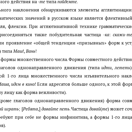
ного действия на -
те
типа
пойдемте
.
ьного наклонения обнаруживаются элементы агглютинации
тических значений в русском языке является флективный 
еля, флексии. При агглютинативной технике грамматическ
рисоединяться также побудительная частица
-ка
:
скажи-те
ли проявление «общей тенденции «призывных» форм к устр
) типа
Маш
!,
Вань
!
о формы множественного числа. Формы совместного действия
глаголов однонаправленного движения (типа
идти
,
лететь
мой 1-го лица множественного числа изъявительного нак
аша, идем в кино!
Если адресатов больше одного, к этой фор
у лицу как форма вежливости).
кроме глаголов однонаправленного движения) форма совм
ай играть
; [
Ребята
,]
давайте петь
. Частица
давай
(
те
) может со
требуют при себе не формы инфинитива, а формы 1-го лица
в).