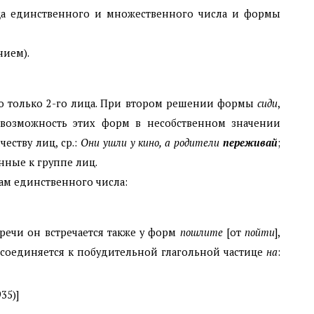
а единственного и множественного числа и формы
нием).
о только 2-го лица. При втором решении формы
сиди
,
 возможность этих форм в несобственном значении
еству лиц, ср.:
Они ушли у кино, а родители
переживай
;
нные к группе лиц.
м единственного числа:
речи он встречается также у форм
пошлите
[от
пойти
],
исоединяется к побудительной глагольной частице
на
:
35)]