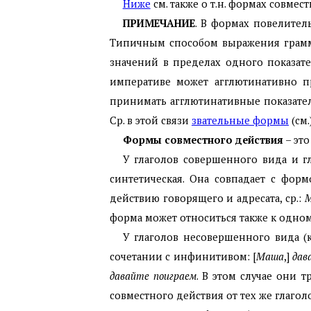
Ниже
см. также о т.н. формах совмест
ПРИМЕЧАНИЕ
. В формах повелител
Типичным способом выражения грамма
значений в пределах одного показат
императиве может агглютинативно п
принимать агглютинативные показате
Ср. в этой связи
звательные формы
(см.
Формы совместного действия
– эт
У глаголов совершенного вида и 
синтетическая. Она совпадает с фор
действию говорящего и адресата, ср.:
М
форма может относиться также к одном
У глаголов несовершенного вида (
сочетании с инфинитивом: [
Маша
,]
дав
давайте поиграем
. В этом случае они 
совместного действия от тех же глаголо