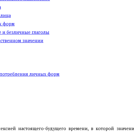
а
 лица
ых форм
ые и безличные глаголы
бственном значении
употребления личных форм
ексией настоящего-будущего времени, в которой значени