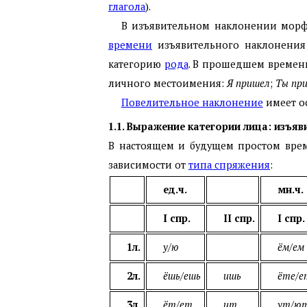
глагола
).
В изъявительном наклонении морф
времени
изъявительного наклонени
категорию
рода
. В прошедшем времени
личного местоимения:
Я пришел
;
Ты пр
Повелительное наклонение
имеет о
1.1. Выражение категории лица: изъя
В настоящем и будущем простом врем
зависимости от
типа спряжения
:
ед.ч.
мн.ч.
I спр.
II спр.
I спр.
1л.
у/ю
ём/ем
2л.
ёшь/ешь
ишь
ёте/е
3л.
ёт/ет
ит
ут/ю