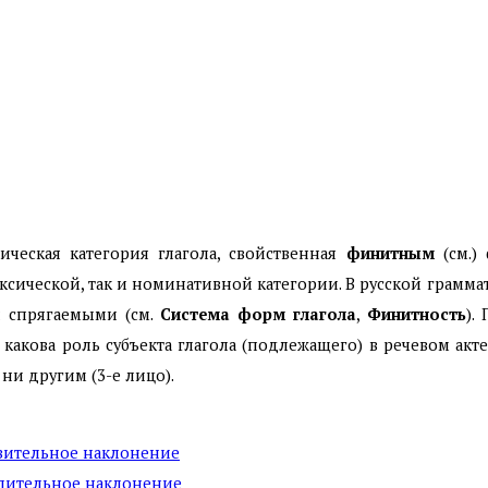
ческая категория глагола, свойственная
финитным
(см.)
таксической, так и номинативной категории. В русской гра
и спрягаемыми (см.
Система форм глагола
,
Финитность
).
, какова роль субъекта глагола (подлежащего) в речевом ак
 ни другим (3-е лицо).
явительное наклонение
елительное наклонение