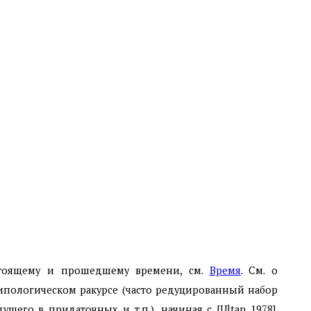
стоящему и прошедшему времени, см.
Время
. См. о
ипологическом ракурсе (часто редуцированный набор
его в придаточных и т.п.), начиная с [Ultan 1978].