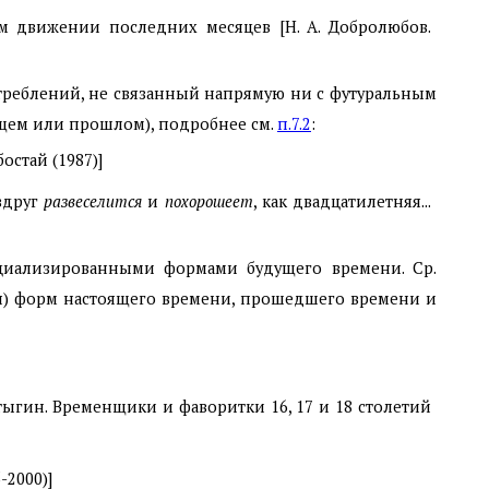
м движении последних месяцев [Н. А. Добролюбов.
треблений, не связанный напрямую ни с футуральным
ящем или прошлом), подробнее см.
п.7.2
:
остай (1987)]
 вдруг
развеселится
и
похорошеет
, как двадцатилетняя...
ециализированными формами будущего времени. Ср.
я) форм настоящего времени, прошедшего времени и
ратыгин. Временщики и фаворитки 16, 17 и 18 столетий
-2000)]