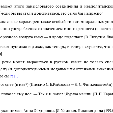
иваться
этого замысловатого соединения в неаполитанско
 ‘если бы вы стали доискиваться, это было бы напрасно’
ком языке характерен также особый тип атемпоральных упо
именно употребления со значением многократности (в насто
морозного воздуха
хвачу
― и вроде полегчает. [В. Личутин. Люб
 такая пугливая и дикая, как теперь; и теперь случается, что
)]
 речи может выражаться в русском языке не только сп
щему (и дополнительными модальными оттенками значени
е см.
п.1.5
:
позднее (в мае?) (Письмо С. Б.Рыбакова — Л. С. Финкельштейн)
ф показал ему нос: ― Так я и
сказал
! Дурака нашли. [П. П. Ка
― уклонилась Анна Фёдоровна. [Л. Улицкая. Пиковая дама (1995