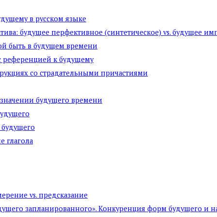
дущему в русском языке
ива: будущее перфективное (синтетическое) vs. будущее им
ой быть в будущем времени
с референцией к будущему
трукциях со страдательными причастиями
 значении будущего времени
будущего
 будущего
е глагола
мерение vs. предсказание
удущего запланированного». Конкуренция форм будущего и 