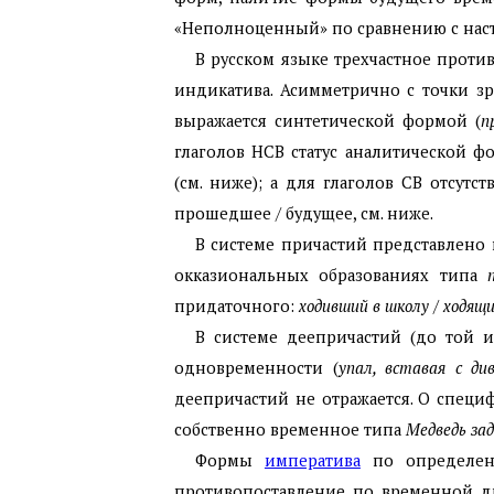
«Неполноценный» по сравнению с наст
В русском языке трехчастное прот
индикатива. Асимметрично с точки з
выражается синтетической формой (
п
глаголов НСВ статус аналитической 
(см. ниже); а для глаголов СВ отсут
прошедшее / будущее, см. ниже.
В системе причастий представлено
окказиональных образованиях типа
придаточного:
ходивший в школу
/
ходящи
В системе деепричастий (до той 
одновременности (
упал, вставая с ди
деепричастий не отражается. О специ
собственно временное типа
Медведь зад
Формы
императива
по определени
противопоставление по временной ди