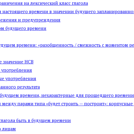
раничения на лексический класс глагола
 и настоящего времени в значении будущего запланированно
ережения и предупреждения
рм будущего времени
удущем времени: «разобщенность / смежность с моментом р
е значение НСВ
е употребления
ные употребления
ванного результата
 в будущем времени, нехарактерные для прошедшего времени
и между парами типа «будет строить — построит»: корпусны
лагола быть в будущем времени
о лицам