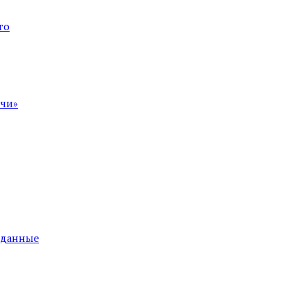
го
ечи»
е данные