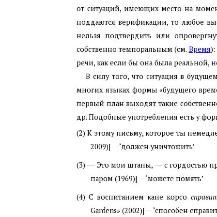
от ситуаций, имеющих место на моме
поддаются верификации, то любое вы
нельзя подтвердить или опровергну
собственно темпоральным (см.
Время
)
речи, как если бы она была реальной,
В силу того, что ситуация в будущ
многих языках формы «будущего време
первый план выходят такие собственно
др. Подобные употребления есть у фор
(2) К этому письму, которое ты немед
2009)] — ‘должен уничтожить’
(3) ― Это мои штаны, ― с гордостью 
паром (1969)] — ‘можете помять’
(4) С воспитанием кане корсо
справит
Gardens» (2002)] — ‘способен справи