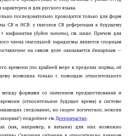
арактерен и для русского языка.
тельно последовательно проводится только для форм
лы СВ и НСВ: у глаголов СВ референция к будущему
т
+ инфинитив (
будет читать
), см. ниже. Причем для
ого члена глагольной парадигмы является спорным
опоставление на самом деле оказывается бинарным —
го времени (по крайней мере в пределах нормы, об
ущему возможна только с помощью относительного
ие между формами со значением предшествования и
 времени (относительное будущее время) в системе
ражающих следование, но скорее логическое, нежели
 разорвал’) подробнее см.
Деепричастие
.
х (как, например, в латыни) для них возможно
атив» (‘каузация ситуации в относительно далеком