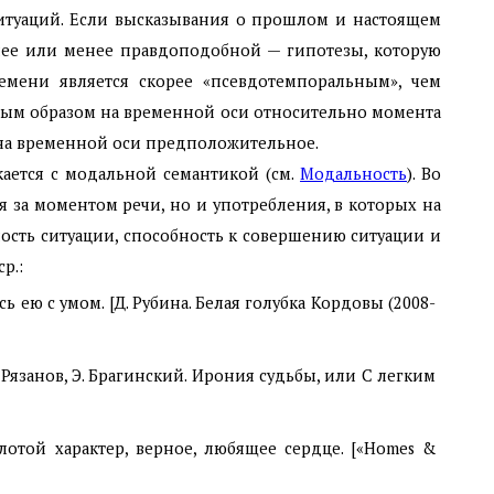
ситуаций. Если высказывания о прошлом и настоящем
лее или менее правдоподобной — гипотезы, которую
емени является скорее «псевдотемпоральным», чем
ным образом на временной оси относительно момента
е на временной оси предположительное.
кается с модальной семантикой (см.
Модальность
). Во
 за моментом речи, но и употребления, в которых на
ость ситуации, способность к совершению ситуации и
 ср.:
ь ею с умом. [Д. Рубина. Белая голубка Кордовы (2008-
Э. Рязанов, Э. Брагинский. Ирония судьбы, или С легким
отой характер, верное, любящее сердце. [«Homes &