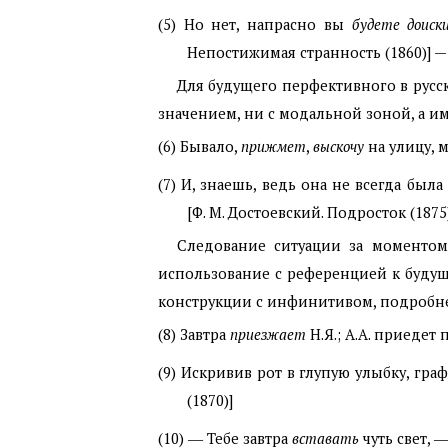
(5) Но нет, напрасно вы
будете доиск
Непостижимая странность (1860)] —
Для будущего перфективного в русс
значением, ни с модальной зоной, а 
(6) Бывало,
прижмет
,
выскочу
на улицу, 
(7) И, знаешь, ведь она не всегда была
[Ф. М. Достоевский. Подросток (1875
Следование ситуации за моментом
использование с референцией к буду
конструкции с инфинитивом, подробне
(8) Завтра
приезжает
Н.Я.; А.А. приедет 
(9) Искривив рот в глупую улыбку, гра
(1870)]
(10) ― Тебе завтра
вставать
чуть свет, 