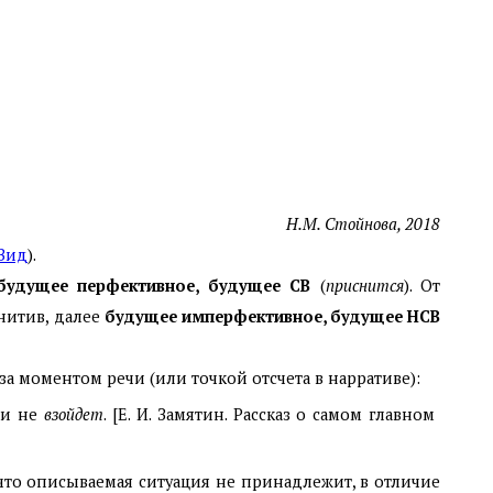
Н. М. Стойнова, 2018
Вид
).
будущее перфективное, будущее СВ
(
приснится
). От
итив, далее
будущее имперфективное, будущее НСВ
а моментом речи (или точкой отсчета в нарративе):
, и не
взойдет
. [Е. И. Замятин. Рассказ о самом главном
то описываемая ситуация не принадлежит, в отличие