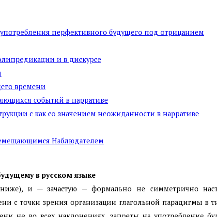
е употребления перфективного будущего под отрицанием
олипредикации и в дискурсе
и
щего времени
ряющихся событий в нарративе
струкции с как со значением неожиданности в нарративе
перемещающимся Наблюдателем
будущему в русском языке
. ниже), и — зачастую — формально не симметрично на
ни с точки зрения организации глагольной парадигмы в т
и не во всех наклонениях, запреты на употребление будущ