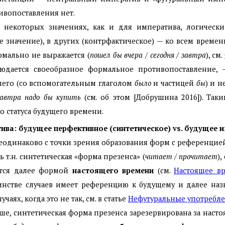
тивопоставления нет.
в некоторых значениях, как и для императива, логичес
е значение), в других (контрфактическое) — ко всем време
рмально не выражается (
пошел бы вчера
/
сегодня
/
завтра
), см.
людается своеобразное формальное противопоставление,
его (со вспомогательным глаголом
было
и частицей
бы
) и 
завтра надо бы купить
(см. об этом [Добрушина 2016]). Так
о статуса будущего времени.
ива: будущее перфективное (синтетическое) vs. будущее 
неодинаково с точки зрения образования форм с референцией
ть т.н. синтетическая «форма презенса» (
читает
/
прочитает
),
ется далее формой
настоящего времени
(см.
Настоящее в
инстве случаев имеет референцию к будущему и далее на
лучаях, когда это не так, см. в статье
Нефутуральные употребл
ыше, синтетическая форма презенса зарезервирована за нас