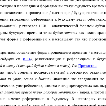
оящим и прошедшим формальный статус будущего времени х
ивопоставление «прошедшее / настоящее / будущее» относи
рения выражения референции к будущему ведут себя глаго
рочитает
), у глаголов НСВ — аналитической формой
буде
формы будущего времени типа
будет читать
как полноправн
ствует форма с референцией к настоящему, так что против
 противопоставление форм прошедшего времени / настояще
пойдущий
см.
п.1.4
), релятивизация с референцией к буд
й в школу
/ (
который будет ходить в школу
). См.
Причастие
.
или иной степени последовательно) проводится различ
вана
vs.
упал, встав с дивана
). Значение же следования во
фических употреблениях, иногда интерпретируемых как вы
ел лапой мое правое плечо,
разодрав
комбинезон
(‘задел, а потом
ю имеют референцию к будущему. В некоторых языка
станции — нейтральный императив и «футуральный импер