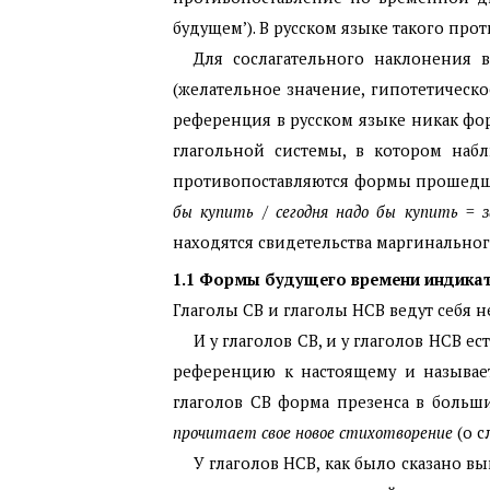
будущем’). В русском языке такого про
Для сослагательного наклонения 
(желательное значение, гипотетическо
референция в русском языке никак фо
глагольной системы, в котором наб
противопоставляются формы прошедш
бы купить
/
сегодня надо бы купить
=
находятся свидетельства маргинальног
1.1 Формы будущего времени индикат
Глаголы СВ и глаголы НСВ ведут себя 
И у глаголов СВ, и у глаголов НСВ ес
референцию к настоящему и называ
глаголов СВ форма презенса в больш
прочитает свое новое стихотворение
(о с
У глаголов НСВ, как было сказано в