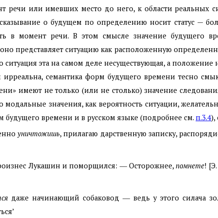
нт речи или имевших место до него, к области реальных 
сказывание о будущем по определению носит статус — бо
ть в момент речи. В этом смысле значение будущего вр
: оно представляет ситуацию как расположенную определен
 но ситуация эта на самом деле несуществующая, а положени
ем ирреальна, семантика форм будущего времени тесно смы
ни» имеют не только (или не столько) значение следования
 модальные значения, как вероятность ситуации, желательн
м будущего времени и в русском языке (подробнее см.
п.3.4
),
ленно
уничтожишь
, прилагаю дарственную записку, распорядис
произнес Лукашин и поморщился: ― Осторожнее,
помнете
! [
ся
даже начинающий собаковод ― ведь у этого силача зол
ться’