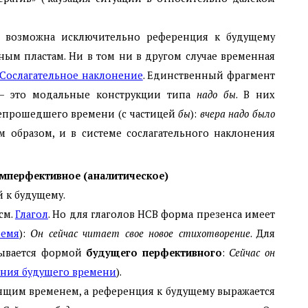
ки возможна исключительно референция к будущему
нным пластам. Ни в том ни в другом случае временная
Сослагательное наклонение
. Единственный фрагмент
 — это модальные конструкции типа
надо бы
. В них
непрошедшего времени (с частицей
бы
):
вчера надо было
им образом, и в системе сослагательного наклонения
имперфективное (аналитическое)
 к будущему.
 см.
Глагол
. Но для глаголов НСВ форма презенса имеет
ремя
):
Он сейчас читает свое новое стихотворение
. Для
зывается формой
будущего перфективного
:
Сейчас он
ения будущего времени
).
тоящим временем, а референция к будущему выражается